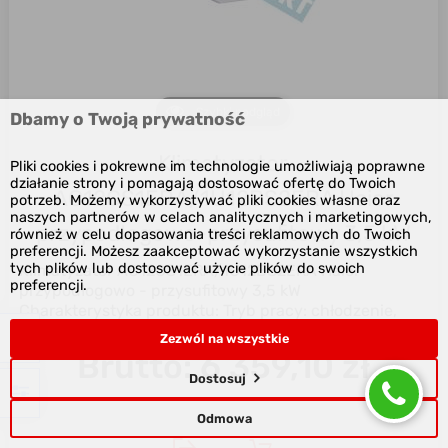
Szybki podgląd
Dbamy o Twoją prywatność
Klimatyzator
Pliki cookies i pokrewne im technologie umożliwiają poprawne
działanie strony i pomagają dostosować ofertę do Twoich
AC12CS1ERA/1U12BS2ERA Haier
potrzeb. Możemy wykorzystywać pliki cookies własne oraz
naszych partnerów w celach analitycznych i marketingowych,
przypodłogowo-przysufitowy 3,5 kW
również w celu dopasowania treści reklamowych do Twoich
preferencji. Możesz zaakceptować wykorzystanie wszystkich
tych plików lub dostosować użycie plików do swoich
Klimatyzator AC12CS1ERA/1U12BS2ERA Haier
preferencji.
przypodłogowo - przysufitowy 3,5 kW
Charakterystyka produktu: Tryb pracy: chłodzenie,
grzanie, ...
Netto: 5 170,00 zł
Zezwól na wszystkie
Brutto:
6 359,10 zł
Dostosuj
Odmowa