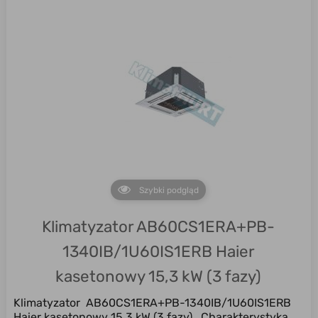
Szybki podgląd
Klimatyzator AB60CS1ERA+PB-
1340IB/1U60IS1ERB Haier
kasetonowy 15,3 kW (3 fazy)
Klimatyzator AB60CS1ERA+PB-1340IB/1U60IS1ERB
Haier kasetonowy 15,3 kW (3 fazy) Charakterystyka