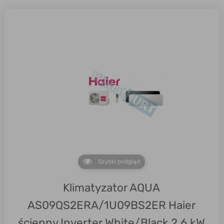
Szybki podgląd
Klimatyzator AQUA
AS09QS2ERA/1U09BS2ER Haier
ścienny Inverter White/Black 2,6 kW