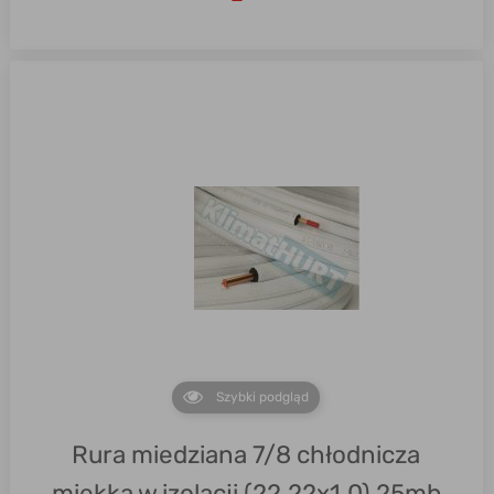
Szybki podgląd
Rura miedziana 7/8 chłodnicza
miękka w izolacji (22,22x1,0) 25mb