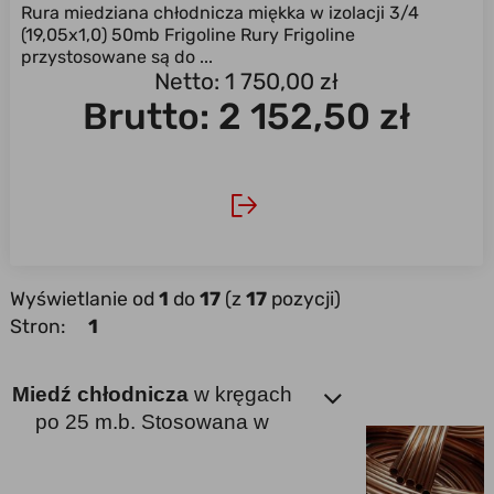
Rura miedziana chłodnicza miękka w izolacji 3/4
(19,05x1,0) 50mb Frigoline Rury Frigoline
przystosowane są do ...
Netto: 1 750,00 zł
Brutto:
2 152,50 zł
Wyświetlanie od
1
do
17
(z
17
pozycji)
Stron:
1
Miedź chłodnicza
w kręgach
po 25 m.b. Stosowana w
małych i przemysłowych
instalacjach
freonowych
.