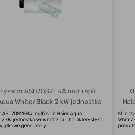
atyzator AS07QS2ERA multi split
K
Aqua White/Black 2 kW jednostka
Hai
wewnętrzna
r AS07QS2ERA multi split Haier Aqua
Klimaty
 2 kW jednostka wewnętrzna Charakterystyka
White/
yjątkowe generatory ...
produkt