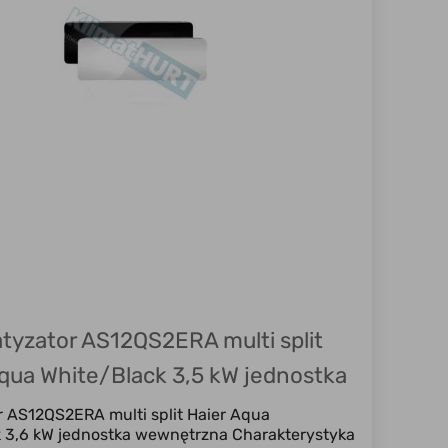
atyzator AS12QS2ERA multi split
qua White/Black 3,5 kW jednostka
wewnętrzna
r AS12QS2ERA multi split Haier Aqua
 3,6 kW jednostka wewnętrzna Charakterystyka