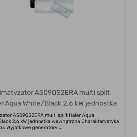
limatyzator AS09QS2ERA multi split
er Aqua White/Black 2,6 kW jednostka
wewnętrzna
zator AS09QS2ERA multi split Haier Aqua
Black 2,6 kW jednostka wewnętrzna Charakterystyka
u: Wyjątkowe generatory ...