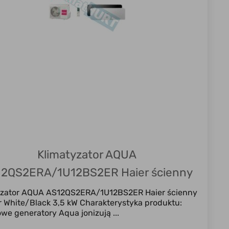
Klimatyzator AQUA
2QS2ERA/1U12BS2ER Haier ścienny
Inverter white/black 3,5 kW
yzator AQUA AS12QS2ERA/1U12BS2ER Haier ścienny
r White/Black 3,5 kW Charakterystyka produktu:
we generatory Aqua jonizują ...