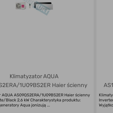
Klimatyzator AQUA
2ERA/1U09BS2ER Haier ścienny
AS1
Inverter White/Black 2,6 kW
or AQUA AS09QS2ERA/1U09BS2ER Haier ścienny
Klimat
ite/Black 2,6 kW Charakterystyka produktu:
Inverte
eneratory Aqua jonizują ...
Wyjątko