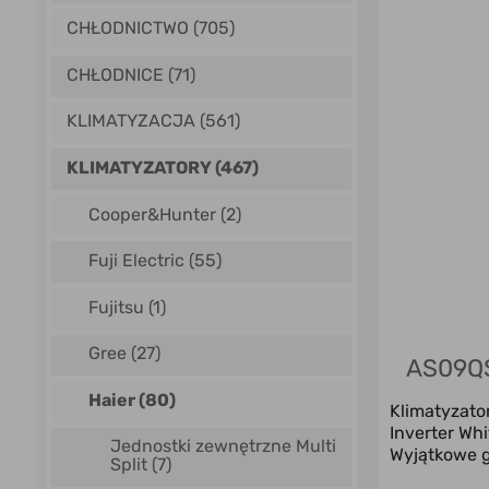
CHŁODNICTWO (705)
CHŁODNICE (71)
KLIMATYZACJA (561)
KLIMATYZATORY (467)
Cooper&Hunter
(2)
Fuji Electric
(55)
Fujitsu
(1)
Gree
(27)
AS09QS
Haier
(80)
Klimatyzat
Inverter Wh
Jednostki zewnętrzne Multi
Wyjątkowe g
Split
(7)