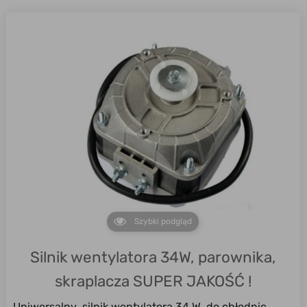
Szybki podgląd
Silnik wentylatora 34W, parownika,
skraplacza SUPER JAKOŚĆ !
Uniwersalny silnik wentylatora 34 W do chłodnic,