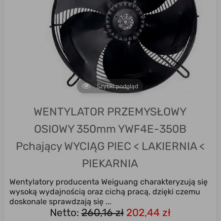
Szybki podgląd
WENTYLATOR PRZEMYSŁOWY
OSIOWY 350mm YWF4E-350B
Pchający WYCIĄG PIEC < LAKIERNIA <
PIEKARNIA
Wentylatory producenta Weiguang charakteryzują się
wysoką wydajnością oraz cichą pracą, dzięki czemu
doskonale sprawdzają się ...
Netto:
260,16 zł
202,44 zł