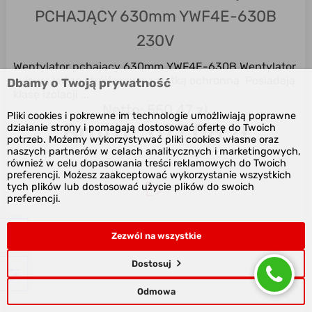
PCHAJĄCY 630mm YWF4E-630B
230V
Wentylator pchający 630mm YWF4E-630B Wentylator
osiowe jedno i trójfazowe z siatką ochronną. Posiadają
Dbamy o Twoją prywatność
klasę izolacji ...
Netto: 550,47 zł
Pliki cookies i pokrewne im technologie umożliwiają poprawne
Brutto:
677,08 zł
działanie strony i pomagają dostosować ofertę do Twoich
potrzeb. Możemy wykorzystywać pliki cookies własne oraz
naszych partnerów w celach analitycznych i marketingowych,
również w celu dopasowania treści reklamowych do Twoich
preferencji. Możesz zaakceptować wykorzystanie wszystkich
tych plików lub dostosować użycie plików do swoich
preferencji.
Zezwól na wszystkie
Dostosuj
Odmowa