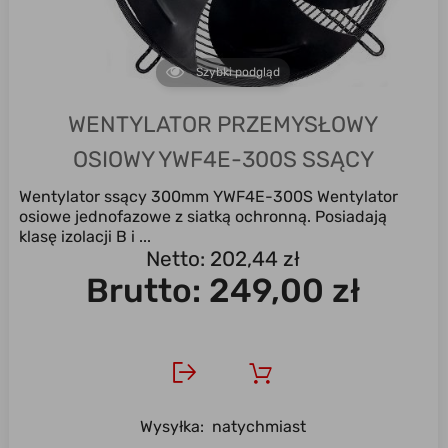
Szybki podgląd
WENTYLATOR PRZEMYSŁOWY
OSIOWY YWF4E-300S SSĄCY
Wentylator ssący 300mm YWF4E-300S Wentylator
osiowe jednofazowe z siatką ochronną. Posiadają
klasę izolacji B i ...
Netto: 202,44 zł
Brutto:
249,00 zł
Wysyłka:
natychmiast