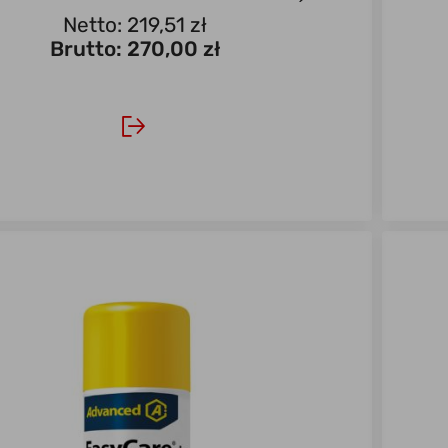
o stosowania na zewnątrz i wewnątrz . Środek
Netto: 219,51 zł
alny przyjazny ...
Brutto:
270,00 zł