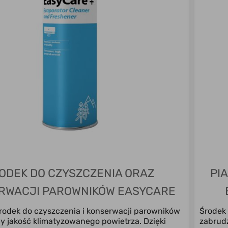
ODEK DO CZYSZCZENIA ORAZ
PI
RWACJI PAROWNIKÓW EASYCARE
EASY CARE
rodek do czyszczenia i konserwacji parowników
Środek 
y jakość klimatyzowanego powietrza. Dzięki
zabrudz