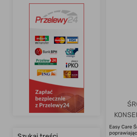
ŚR
KONSE
Easy Care Ś
poprawiając
Szukaj treści