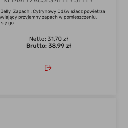
KLIMATYZACJI SMELLY JELLY
CYTRYNOWY
 Jelly Zapach : Cytrynowy Odświeżacz powietrza
awiający przyjemny zapach w pomieszczeniu.
się go ...
Netto: 31,70 zł
Brutto:
38,99 zł