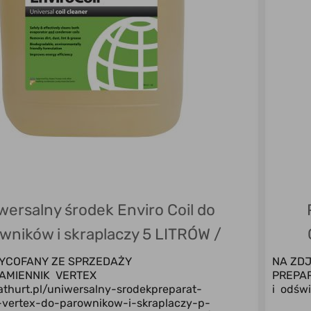
wersalny środek Enviro Coil do
wników i skraplaczy 5 LITRÓW /
PRAWDŹ ZAMIENNIK VERTEX
YCOFANY ZE SPRZEDAŻY
NA ZDJ
AMIENNIK VERTEX
PREPAR
mathurt.pl/uniwersalny-srodekpreparat-
i odświ
-vertex-do-parownikow-i-skraplaczy-p-