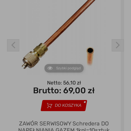
Szybki podgląd
Netto: 56,10 zł
Brutto:
69,00 zł
DO KOSZYKA
Z
ZAWÓR SERWISOWY Schredera DO
NAPEŁNIANIA GAZEM 1kpl=10sztuk