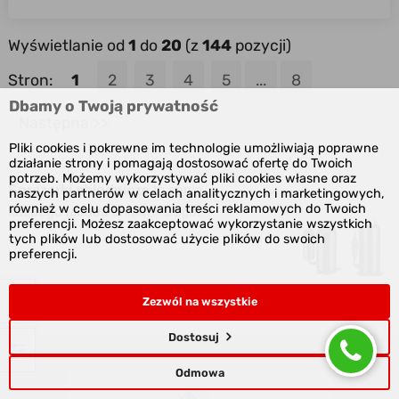
Wyświetlanie od
1
do
20
(z
144
pozycji)
Stron:
1
2
3
4
5
...
8
Dbamy o Twoją prywatność
Następna >>
Pliki cookies i pokrewne im technologie umożliwiają poprawne
działanie strony i pomagają dostosować ofertę do Twoich
potrzeb. Możemy wykorzystywać pliki cookies własne oraz
Sprężarki chłodnicze
to serca
naszych partnerów w celach analitycznych i marketingowych,
również w celu dopasowania treści reklamowych do Twoich
każdego
układu
chłodniczego
.
preferencji. Możesz zaakceptować wykorzystanie wszystkich
Dobrze dobrana
sprężarka
tych plików lub dostosować użycie plików do swoich
preferencji.
gwarantuje wydajną pracę przy
minimalnym poborze energii
elektrycznej. Jeśli poszukujesz
Zezwól na wszystkie
sprężarki chłodniczej
w tym dziale
Dostosuj
znajdziesz na pewno
sprężarkę
odpowiadającą Twoim
Odmowa
wymaganiom