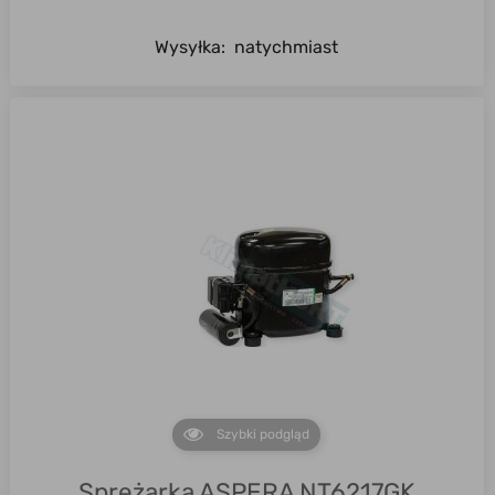
Wysyłka:
natychmiast
Szybki podgląd
Sprężarka ASPERA NT6217GK