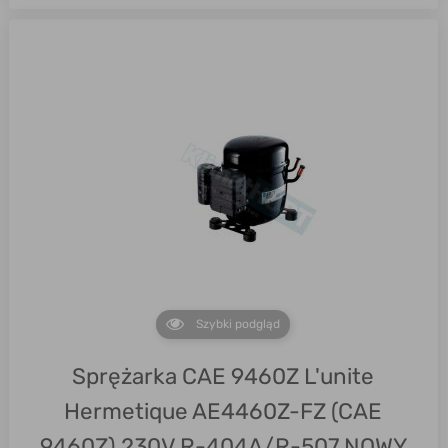
Szybki podgląd
Sprężarka CAE 9460Z L'unite
Hermetique AE4460Z-FZ (CAE
9460Z) 230V R-404A/R-507 NOWY