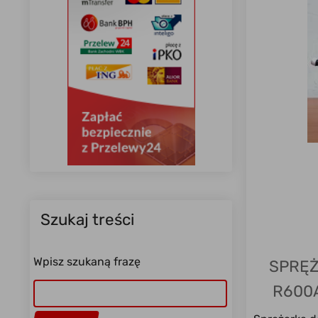
Szukaj treści
Wpisz szukaną frazę
SPRĘŻ
R600A
MK4