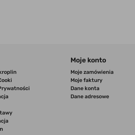
Moje konto
kroplin
Moje zamówienia
Cooki
Moje faktury
Prywatności
Dane konta
acja
Dane adresowe
stawy
acja
n