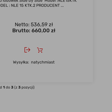
o lodówek Side by Side Model :NLE15KTK
EL : NLE 15 KTK.2 PRODUCENT ...
Netto: 536,59 zł
Brutto:
660,00 zł
Wysyłka:
natychmiast
od
1
do
3
(z
3
pozycji)