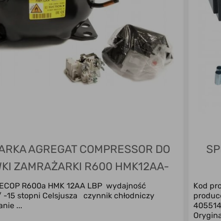
ARKA AGREGAT COMPRESSOR DO
SP
KI ZAMRAŻARKI R600 HMK12AA-
198W
SECOP R600a HMK 12AA LBP wydajność
Kod pr
/ -15 stopni Celsjusza czynnik chłodniczy
produc
nie ...
405514
Orygina