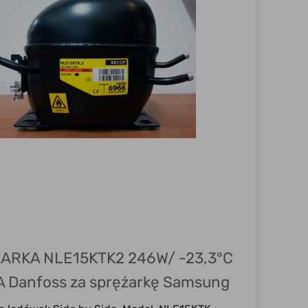
ARKA NLE15KTK2 246W/ -23,3°C
 Danfoss za sprężarkę Samsung
A5QR1U DOSTĘPNA OD RĘKI !!!