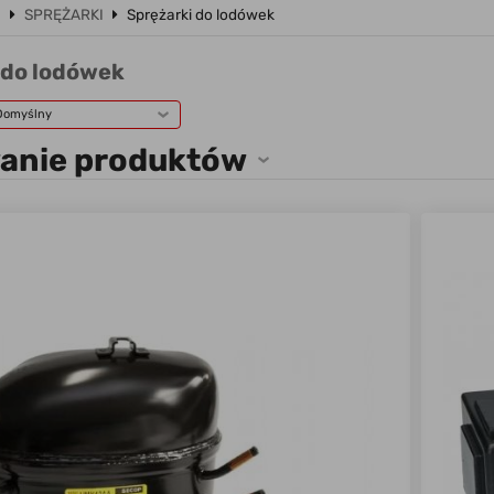
a
SPRĘŻARKI
Sprężarki do lodówek
 do lodówek
Domyślny
wanie produktów