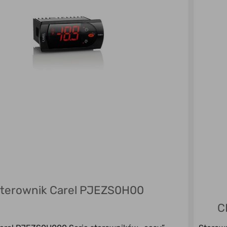
terownik Carel PJEZS0H00
C