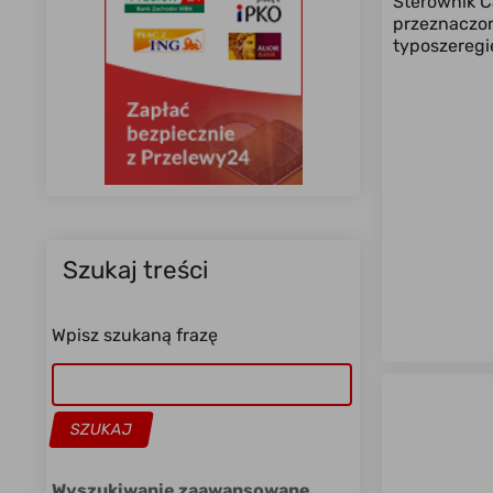
Sterownik C
przeznaczon
typoszeregi
Szukaj treści
Wpisz szukaną frazę
Wyszukiwanie zaawansowane