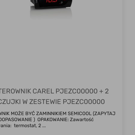
TEROWNIK CAREL PJEZC00000 + 2
CZUJKI W ZESTEWIE PJEZC00000
ZAMIENNIK ZA SEMICOOL
NIK MOŻE BYĆ ZAMINNIKIEM SEMICOOL (ZAPYTAJ
DOPASOWANIE ) OPAKOWANIE: Zawartość
nia: termostat, 2 ...