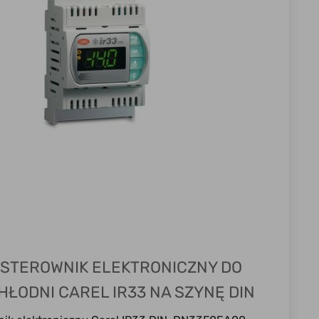
STEROWNIK ELEKTRONICZNY DO
HŁODNI CAREL IR33 NA SZYNĘ DIN
DN33F0EA00 DOSTĘPNY OD RĘKI !!