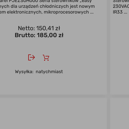
arel PJEZS0H000 Seria sterowników „easy”
Sterown
ych dla urządzeń chłodniczych jest nowym
230VAC 
em elektronicznych, mikroprocesorowych ...
IR33 ...
Netto: 150,41 zł
Brutto:
185,00 zł
Wysyłka:
natychmiast