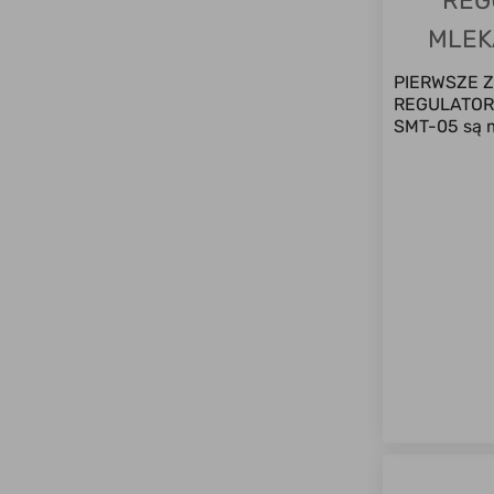
REG
MLEK
PIERWSZE 
REGULATORA
SMT-05 są m