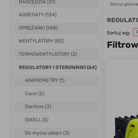
NARZĘDZIA (21)
Strona główn
AGREGATY (134)
REGULATO
SPRĘŻARKI (148)
Sortuj wg:
WENTYLATORY (82)
Filtro
TERMOWENTYLATORY (2)
REGULATORY I STEROWNIKI (64)
ANEMOMETRY
(1)
Carel
(5)
Danfoss
(3)
DIXELL
(4)
Do mycia udojni
(3)