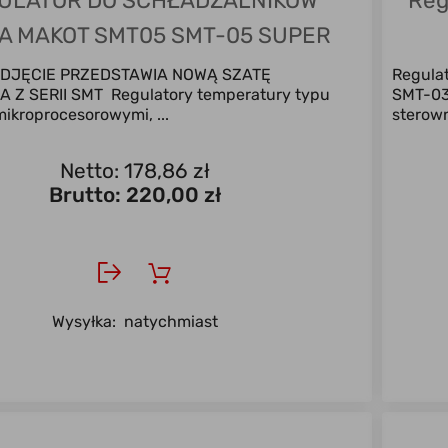
ULATOR DO SCHŁADZALNIKÓW
Reg
A MAKOT SMT05 SMT-05 SUPER
CENA !!
ZDJĘCIE PRZEDSTAWIA NOWĄ SZATĘ
Regulat
 Z SERII SMT Regulatory temperatury typu
SMT-03
ikroprocesorowymi, ...
sterown
Netto: 178,86 zł
Brutto:
220,00 zł
Wysyłka:
natychmiast