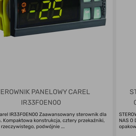
TEROWNIK PANELOWY CAREL
S
IR33F0EN00
Carel IR33F0EN00 Zaawansowany sterownik dla
STEROW
. Kompaktowa konstrukcja, cztery przekaźniki,
NAS O 
 rzeczywistego, podwójnie ...
opakowa