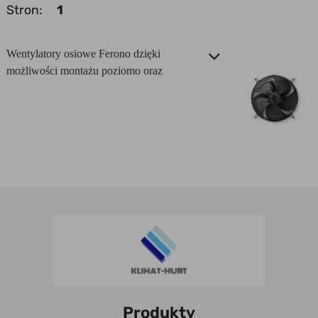
Stron:
1
Wentylatory osiowe Ferono dzięki
możliwości montażu poziomo oraz
pionowo znajdują zastosowanie w
wentylacji ogólnej obiektów
przemysłowych np. hurtownie,
magazyny, warsztaty, hale produkcyjne,
szklarnie, pomieszczenia hodowlane jak
również mają one zastosowanie do
wentylacji mniejszych pomieszczeń tj.
biur, sklepów, garaży.
Produkty