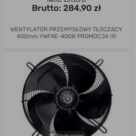
Netto: 231,63 zł
Brutto:
284,90 zł
WENTYLATOR PRZEMYSŁOWY TŁOCZĄCY
400mm YWF4E-400B PROMOCJA !!!!
Szybki podgląd