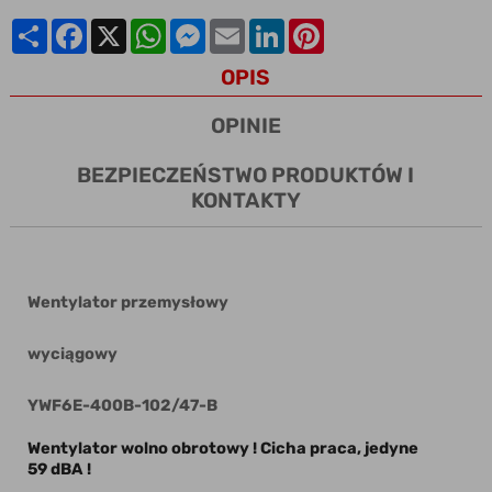
Share
Facebook
X
WhatsApp
Messenger
Email
LinkedIn
Pinterest
OPIS
OPINIE
BEZPIECZEŃSTWO PRODUKTÓW I
KONTAKTY
Wentylator przemysłowy
wyciągowy
YWF6E-400B-102/47-B
Wentylator wolno obrotowy ! Cicha praca, jedyne
59 dBA !