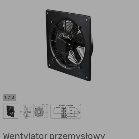
1
/
3
Wentylator przemysłowy